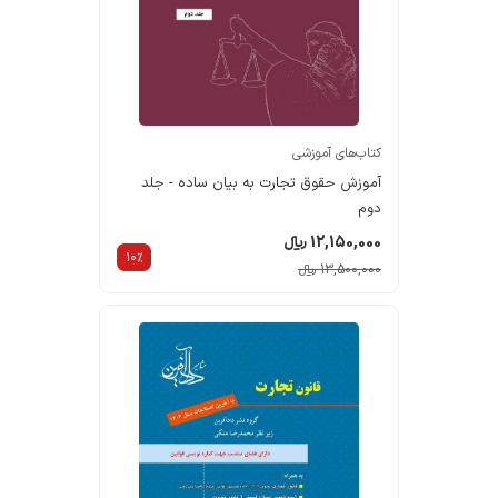
خانه
کتاب‌های دادکتاب
مولفین و مترجمین
کتاب‌های آموزشی
آموزش حقوق تجارت به بیان ساده - جلد
ارتباط با ما
دوم
12,150,000 ریالء
10%
13,500,000 ریالء