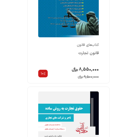
کتاب‌های قانون
قانون تجارت
8,550,000 ریالء
10%
9,500,000 ریالء