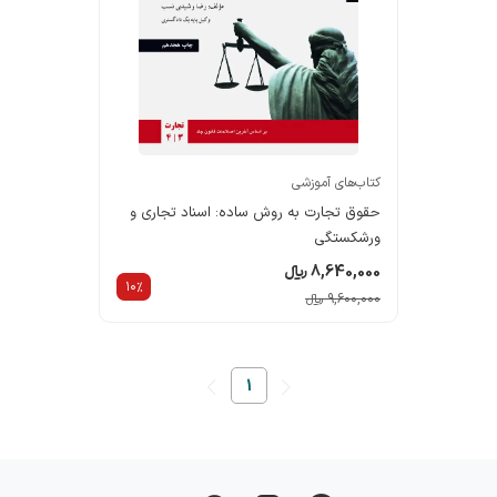
کتاب‌های آموزشی
حقوق تجارت به روش ساده: اسناد تجاری و
ورشکستگی
8,640,000 ریالء
10%
9,600,000 ریالء
1