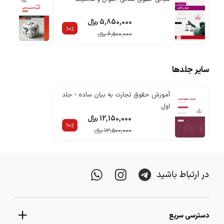
5,850,000 ریالء
10%
6,500,000 ریالء
سایر جلدها
آموزش حقوق تجارت به بیان ساده - جلد
اول
12,150,000 ریالء
10%
13,500,000 ریالء
در ارتباط باشید
دسترسی سریع