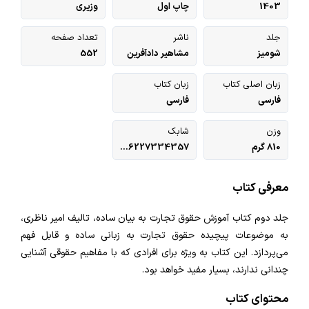
1403
چاپ اول
وزیری
جلد
ناشر
تعداد صفحه
شومیز
مشاهیر دادآفرین
552
زبان اصلی کتاب
زبان کتاب
فارسی
فارسی
وزن
شابک
810 گرم
9786227334357
معرفی کتاب
جلد دوم کتاب آموزش حقوق تجارت به بیان ساده، تالیف امیر ناظری،
به موضوعات پیچیده حقوق تجارت به زبانی ساده و قابل فهم
می‌پردازد. این کتاب به ویژه برای افرادی که با مفاهیم حقوقی آشنایی
چندانی ندارند، بسیار مفید خواهد بود.
خانه
محتوای کتاب