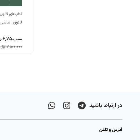
کتاب‌های قانون
قانون اساسی 
6,750,000 ریالء
7,500,000 ریالء
در ارتباط باشید
آدرس و تلفن