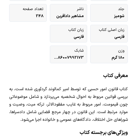
جلد
ناشر
تعداد صفحه
شومیز
مشاهیر دادآفرین
248
خانه
زبان اصلی کتاب
زبان کتاب
فارسی
فارسی
کتاب‌های دادکتاب
وزن
شابک
مولفین و مترجمین
180 گرم
9786007992173
ارتباط با ما
معرفی کتاب
کتاب قانون امور حسبی که توسط امیر کمالوند گردآوری شده است، به
بررسی قوانین مربوط به احوال شخصیه می‌پردازد و شامل موضوعاتی
چون قیمومت، امور مربوط به غایب مفقود‌الاثر، ترکه میت، وصیت و
موارد مرتبط است. این قانون در چهار مرجع قضایی شامل دادسراها،
شوراهای حل اختلاف، دادگاه‌های عمومی و خانواده اجرا می‌شود.
ویژگی‌های برجسته کتاب