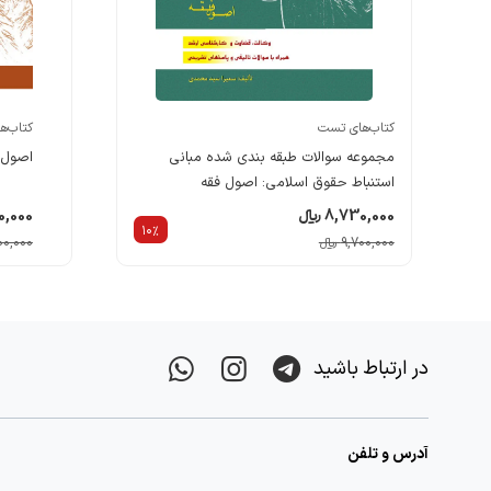
کتاب‌های تست
کتاب‌ه
مجموعه سوالات طبقه بندی شده مبانی
اصول 
استنباط حقوق اسلامی: اصول فقه
8,730,000 ریالء
,460,000
10%
9,700,000 ریالء
9,400,000
در ارتباط باشید
آدرس و تلفن